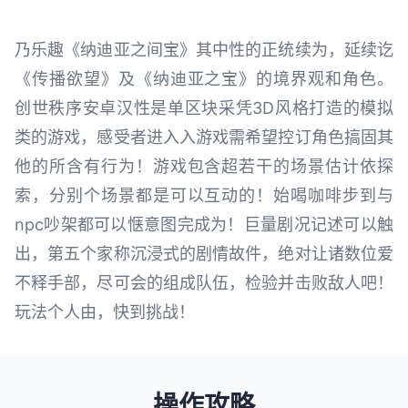
乃乐趣《纳迪亚之间宝》其中性的正统续为，延续讫
《传播欲望》及《纳迪亚之宝》的境界观和角色。
创世秩序安卓汉性是单区块采凭3D风格打造的模拟
类的游戏，感受者进入入游戏需希望控订角色搞固其
他的所含有行为！游戏包含超若干的场景估计依探
索，分别个场景都是可以互动的！始喝咖啡步到与
npc吵架都可以惬意图完成为！巨量剧况记述可以触
出，第五个家称沉浸式的剧情故件，绝对让诸数位爱
不释手部，尽可会的组成队伍，检验并击败敌人吧！
玩法个人由，快到挑战！
操作攻略