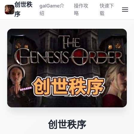
创世秩
galGame介
操作攻
快速下
绍
略
载
序
创世秩序